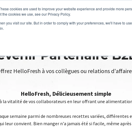
These cookies are used to improve your website experience and provide more perso
t the cookies we use, see our Privacy Policy.
n you visit our site. But in order to comply with your preferences, we'll have to use 
in.
evenir Partenaire B2
ffrez HelloFresh à vos collègues ou relations d'affaire
HelloFresh, Délicieusement simple
 la vitalité de vos collaborateurs en leur offrant une alimentation 
haque semaine parmi de nombreuses recettes variées, différentes et
i leur convient. Bien manger n'a jamais été si facile, même après 